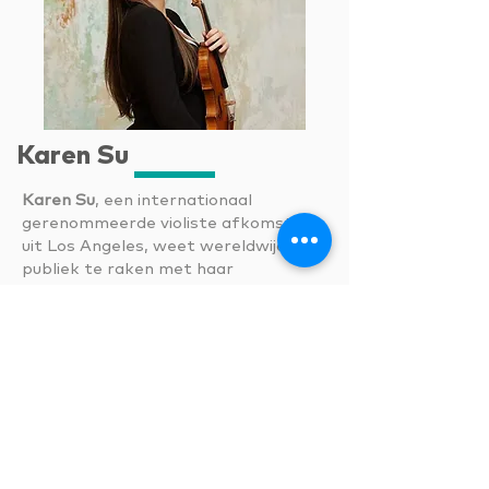
Karen Su
Karen Su
, een internationaal
gerenommeerde violiste afkomstig
uit Los Angeles, weet wereldwijd het
publiek te raken met haar
uitzonderlijke muzikaliteit en
expressieve spel. Ze is laureaat van
de Koningin Elisabethwedstrijd 2024
en won daarnaast speciale prijzen in
de Wieniawski International Violin
Competition, evenals in de
internationale concoursen van Lipizer
en Prinses Astrid.