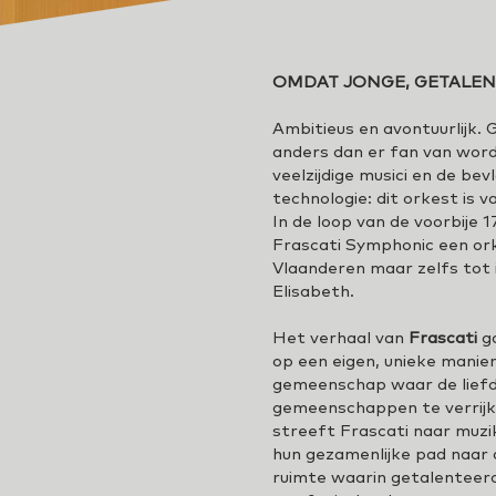
OMDAT JONGE, GETALEN
About M
Ambitieus en avontuurlijk.
anders dan er fan van word
veelzijdige musici en de be
technologie: dit orkest is v
In de loop van de voorbije
Frascati Symphonic een ork
Vlaanderen maar zelfs tot 
Elisabeth.
Het verhaal van
Frascati
g
op een eigen, unieke manier
gemeenschap waar de liefde
gemeenschappen te verrijk
streeft Frascati naar muzi
hun gezamenlijke pad naar a
ruimte waarin getalenteerd