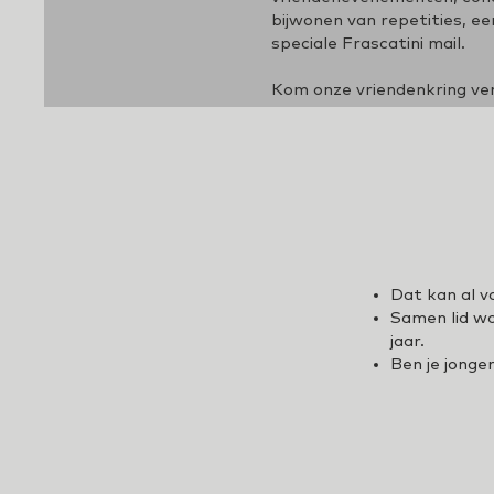
bijwonen van repetities, e
speciale Frascatini mail.
Kom onze vriendenkring ver
Dat kan al v
Samen lid wo
jaar.
Ben je jonge