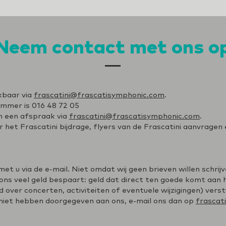
Neem contact met ons o
ikbaar via
frascatini@frascatisymphonic.com
.
ummer is 016 48 72 05
n een afspraak via
frascatini@frascatisymphonic.com
.
 het Frascatini bijdrage, flyers van de Frascatini aanvragen
et u via de e-mail. Niet omdat wij geen brieven willen schrij
s veel geld bespaart: geld dat direct ten goede komt aan h
 over concerten, activiteiten of eventuele wijzigingen) verstur
niet hebben doorgegeven aan ons, e-mail ons dan op
frascat