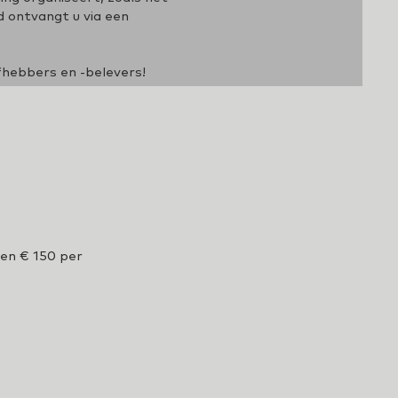
d ontvangt u via een
fhebbers en -belevers!
men € 150 per