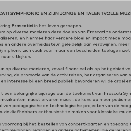
ATI SYMPHONIC EN ZIJN JONGE EN TALENTVOLLE MUZ
nkring
Frascatini
in het leven geroepen.
 om op diverse manieren deze doelen van Frascati te onderst
aliseren, en hiermee haar verdere bloei en impact mede mogel
es en andere overheidssteun geleidelijk aan verdwijnen, mee
 Symphonic zich vaak voor maar een bescheiden toelage inzet
naar uitkijken.
eun op diverse manieren, zowel financieel als op het gebied v
ving, de promotie van de activiteiten, het organiseren van
en interesse bij een breed publiek bevorderen wij de groei en
t een belangrijke bijdrage aan de toekomst van Frascati Symp
le muzikanten, naast ervaren musici, de kans op meer podiume
al van pedagogische en technologische projecten van de hoog
muziekliefhebbers enthousiast te maken voor klassieke muzie
 u voorrang bij het bestellen van concertkaarten en toegang 
tinleidingen, lezingen en andere activiteiten, die de verenig