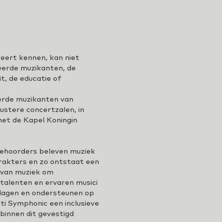
leert kennen, kan niet
deerde muzikanten, de
t, de educatie of
eerde muzikanten van
ustere concertzalen, in
met de Kapel Koningin
oehoorders beleven muziek
arakters en zo ontstaat een
t van muziek om
talenten en ervaren musici
itdagen en ondersteunen op
ati Symphonic een inclusieve
binnen dit gevestigd