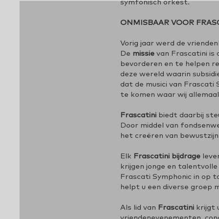
symfonisch orkest.
ONMISBAAR VOOR FRASC
Vorig jaar werd de vriende
De
missie
van Frascatini is
bevorderen en te helpen re
deze wereld waarin subsidi
dat de musici van Frascati
te komen waar wij allemaal 
Frascatini
biedt daarbij st
Door middel van fondsenwer
het creëren van bewustzijn 
Elk
Frascatini bijdrage
lever
krijgen jonge en talentvol
Frascati Symphonic in op t
helpt u een diverse groep 
Als lid van
Frascatini
krijgt
vriendenevenementen, concer