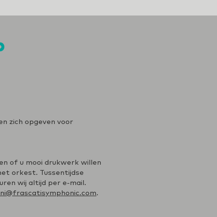
p
 en zich opgeven voor
ven of u mooi drukwerk willen
et orkest. Tussentijdse
en wij altijd per e-mail.
ini@frascatisymphonic.com
.