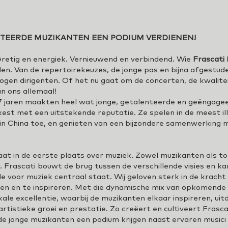
TEERDE MUZIKANTEN EEN PODIUM VERDIENEN!
e.
 Gretig en energiek. Vernieuwend en verbindend. Wie
Frascati
en. Van de repertoirekeuzes, de jonge pas en bijna afgestu
vlogen dirigenten. Of het nu gaat om de concerten, de kwalitei
an ons allemaal!
 17 jaren maakten heel wat jonge, getalenteerde en geëngag
est met een uitstekende reputatie. Ze spelen in de meest ill
in China toe, en genieten van een bijzondere samenwerking 
aat in de eerste plaats over muziek. Zowel muzikanten als t
. Frascati bouwt de brug tussen de verschillende visies en k
 voor muziek centraal staat. Wij geloven sterk in de krach
en en te inspireren. Met die dynamische mix van opkomende 
kale excellentie, waarbij de muzikanten elkaar inspireren, u
rtistieke groei en prestatie. Zo creëert en cultiveert Frasc
e jonge muzikanten een podium krijgen naast ervaren musici 