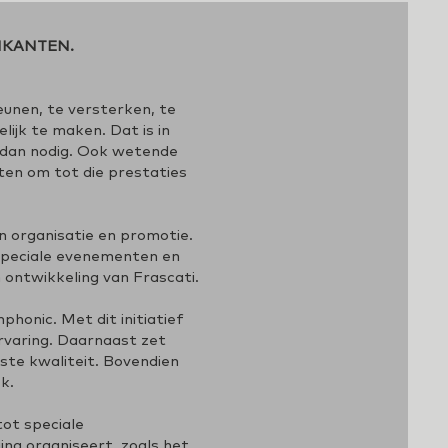
IKANTEN.
eunen, te versterken, te
ijk te maken. Dat is in
r dan nodig. Ook wetende
ten om tot die prestaties
an organisatie en promotie.
 speciale evenementen en
 ontwikkeling van Frascati.
honic. Met dit initiatief
rvaring. Daarnaast zet
ste kwaliteit. Bovendien
k.
tot speciale
ing organiseert, zoals het