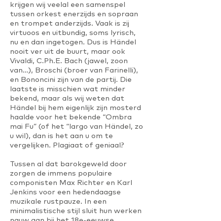
krijgen wij veelal een samenspel
tussen orkest enerzijds en sopraan
en trompet anderzijds. Vaak is zij
virtuoos en uitbundig, soms lyrisch,
nu en dan ingetogen. Dus is Händel
nooit ver uit de buurt, maar ook
Vivaldi, C.Ph.E. Bach (jawel, zoon
van…), Broschi (broer van Farinelli),
en Bononcini zijn van de partij. Die
laatste is misschien wat minder
bekend, maar als wij weten dat
Händel bij hem eigenlijk zijn mosterd
haalde voor het bekende “Ombra
mai Fu” (of het “largo van Händel, zo
u wil), dan is het aan u om te
vergelijken. Plagiaat of geniaal?
Tussen al dat barokgeweld door
zorgen de immens populaire
componisten Max Richter en Karl
Jenkins voor een hedendaagse
muzikale rustpauze. In een
minimalistische stijl sluit hun werken
nauw aan bij het 18e-eeuwse