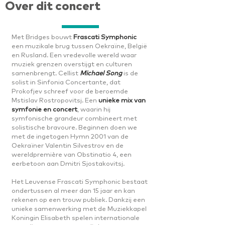
Over dit concert
Met Bridges bouwt
Frascati Symphonic
een muzikale brug tussen Oekraïne, België
en Rusland. Een vredevolle wereld waar
muziek grenzen overstijgt en culturen
samenbrengt. Cellist
Michael Song
is de
solist in Sinfonia Concertante, dat
Prokofjev schreef voor de beroemde
Mstislav Rostropovitsj. Een
unieke mix van
symfonie en concert
, waarin hij
symfonische grandeur combineert met
solistische bravoure. Beginnen doen we
met de ingetogen Hymn 2001 van de
Oekraïner Valentin Silvestrov en de
wereldpremière van Obstinatio 4, een
eerbetoon aan Dmitri Sjostakovitsj.
Het Leuvense Frascati Symphonic bestaat
ondertussen al meer dan 15 jaar en kan
rekenen op een trouw publiek. Dankzij een
unieke samenwerking met de Muziekkapel
Koningin Elisabeth spelen internationale