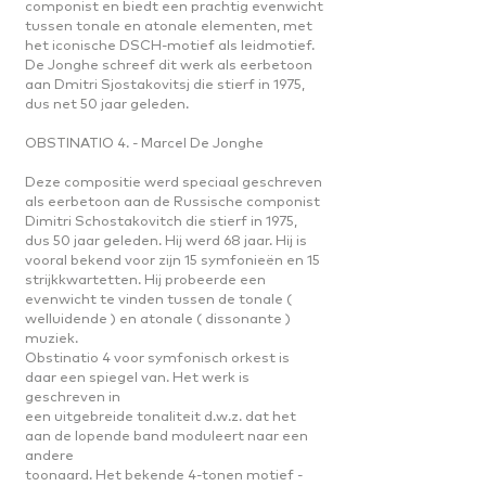
componist en biedt een prachtig evenwicht
tussen tonale en atonale elementen, met
het iconische DSCH-motief als leidmotief.
De Jonghe schreef dit werk als eerbetoon
aan Dmitri Sjostakovitsj die stierf in 1975,
dus net 50 jaar geleden.
OBSTINATIO 4. - Marcel De Jonghe
Deze compositie werd speciaal geschreven
als eerbetoon aan de Russische componist
Dimitri Schostakovitch die stierf in 1975,
dus 50 jaar geleden. Hij werd 68 jaar. Hij is
vooral bekend voor zijn 15 symfonieën en 15
strijkkwartetten. Hij probeerde een
evenwicht te vinden tussen de tonale (
welluidende ) en atonale ( dissonante )
muziek.
Obstinatio 4 voor symfonisch orkest is
daar een spiegel van. Het werk is
geschreven in
een uitgebreide tonaliteit d.w.z. dat het
aan de lopende band moduleert naar een
andere
toonaard. Het bekende 4-tonen motief -