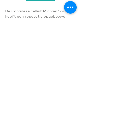
De Canadese cellist Michael Song
heeft een reputatie opgebouwd
vanwege zijn compromisloze diepgang
en beheersing van het instrument.
Als solist trad hij op in heel Europa en
Noord-Amerika met een breed
concertrepertoire, variërend van
Haydn en C.P.E. Bach tot Tsjaikovski,
Dvořák, Prokofjev en Gulda. Zijn spel
wordt omschreven als “edel,
beheerst en vol zelfvertrouwen”.
Song zet de traditie voort van de
grote cellisten die hem in zijn
vormende jaren beïnvloed hebben:
Gary Hoffman en Lynn Harrell.
Hij is laureaat van de Landgraaf van
Hessen-prijs van de Kronberg
Academy, laureaat van de Fondation
Gautier Capuçon, en momenteel
artist-in-residence aan de