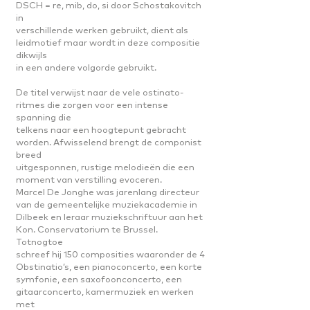
DSCH = re, mib, do, si door Schostakovitch
in
verschillende werken gebruikt, dient als
leidmotief maar wordt in deze compositie
dikwijls
in een andere volgorde gebruikt.
De titel verwijst naar de vele ostinato-
ritmes die zorgen voor een intense
spanning die
telkens naar een hoogtepunt gebracht
worden. Afwisselend brengt de componist
breed
uitgesponnen, rustige melodieën die een
moment van verstilling evoceren.
Marcel De Jonghe was jarenlang directeur
van de gemeentelijke muziekacademie in
Dilbeek en leraar muziekschriftuur aan het
Kon. Conservatorium te Brussel.
Totnogtoe
schreef hij 150 composities waaronder de 4
Obstinatio’s, een pianoconcerto, een korte
symfonie, een saxofoonconcerto, een
gitaarconcerto, kamermuziek en werken
met