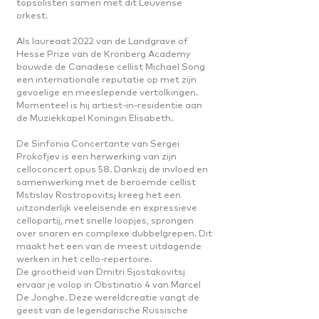
topsolisten samen met dit Leuvense
orkest.
Als laureaat 2022 van de Landgrave of
Hesse Prize van de Kronberg Academy
bouwde de Canadese cellist Michael Song
een internationale reputatie op met zijn
gevoelige en meeslepende vertolkingen.
Momenteel is hij artiest-in-residentie aan
de Muziekkapel Koningin Elisabeth.
De Sinfonia Concertante van Sergei
Prokofjev is een herwerking van zijn
celloconcert opus 58. Dankzij de invloed en
samenwerking met de beroemde cellist
Mstislav Rostropovitsj kreeg het een
uitzonderlijk veeleisende en expressieve
cellopartij, met snelle loopjes, sprongen
over snaren en complexe dubbelgrepen. Dit
maakt het een van de meest uitdagende
werken in het cello-repertoire.
De grootheid van Dmitri Sjostakovitsj
ervaar je volop in Obstinatio 4 van Marcel
De Jonghe. Deze wereldcreatie vangt de
geest van de legendarische Russische